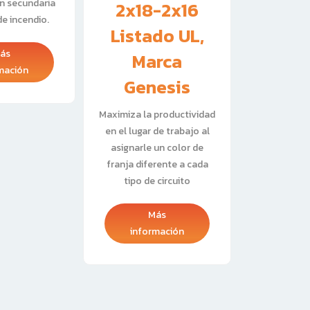
n secundaria
2x18-2x16
4-8-1
de incendio.
Listado UL,
El panel d
ás
alarma con
Marca
mación
convenciona
Genesis
GA1000 es
control de 
Maximiza la productividad
inc
en el lugar de trabajo al
asignarle un color de
franja diferente a cada
info
tipo de circuito
Más
información