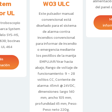
alimentació
tem
W03 ULC
del panel 
or UL
Este pulsador manual
M
convencional está
stroboscopio
infor
diseñado para el sistema
marca System
de alarma contra
elo SYS-HS,
incendios convencional
1638; bocinas
para informar de incendio
s UL 464
o emergencia mediante
los pestillos de la manija
ás
EMPUJAR/tirar hacia
mación
abajo, Rango de voltaje de
funcionamiento: 9 ~ 28
voltios CC, Corriente de
alarma: 45mA @ 24VDC,
dimensiones: largo 140
mm, ancho 105 mm,
profundidad 45 mm, Peso:
Peso neto 220g,