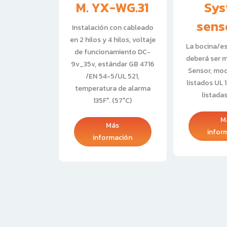
-YG301
M. YX-WG.31
Sys
sens
con cableado
Instalación con cableado
 hilos, voltaje
en 2 hilos y 4 hilos, voltaje
La bocina/e
amiento DC-
de funcionamiento DC-
deberá ser 
ándar EN 54-
9v_35v, estándar GB 4716
Sensor, mod
 268
/EN 54-5/UL 521,
listados UL 
temperatura de alarma
listada
135F°. (57°C)
ás
mación
M
Más
infor
información