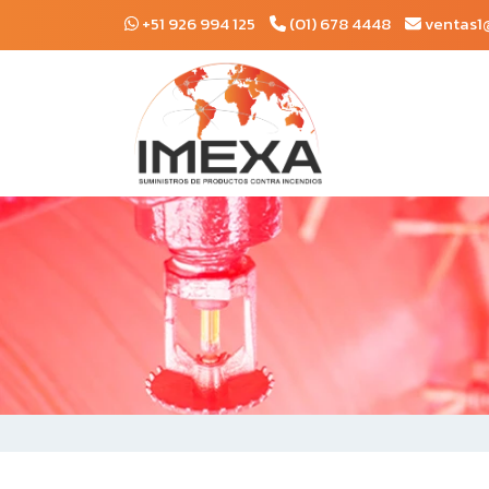
+51 926 994 125
(01) 678 4448
ventas1