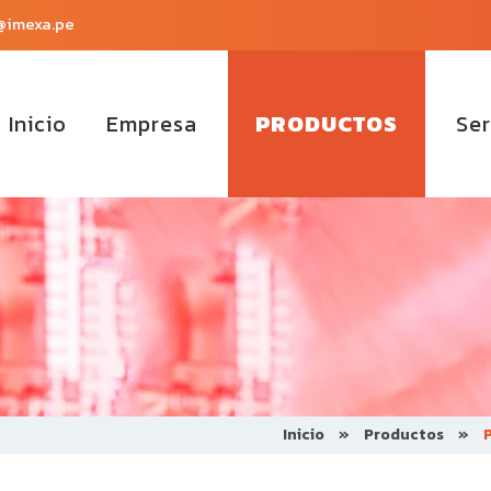
@imexa.pe
Inicio
Empresa
PRODUCTOS
Ser
Inicio
»
Productos
»
P