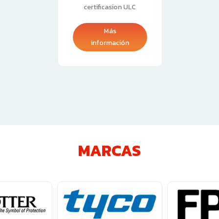
certificasion ULC
Más
información
MARCAS