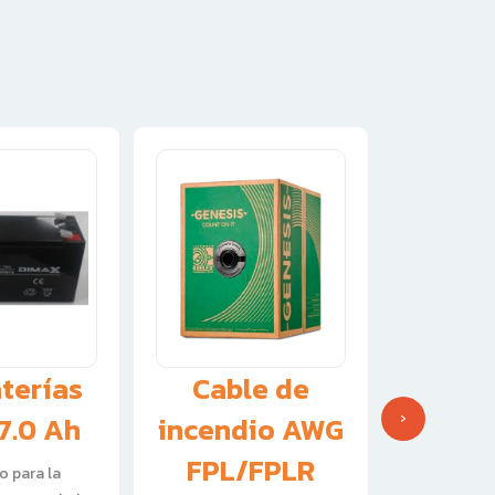
aterías
Cable de
Pa
›
 7.0 Ah
incendio AWG
conve
FPL/FPLR
Fire A
o para la