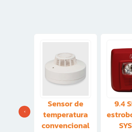
nsor de
Sensor de
9.4 S
‹
mo
temperatura
estrob
cional
convencional
SYS