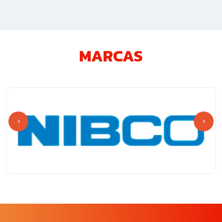
MARCAS
‹
›