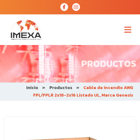
PRODUCTOS
Inicio
»
Productos
»
Cable de incendio AWG
FPL/FPLR 2x18-2x16 Listado UL, Marca Genesis